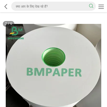
2
/
6