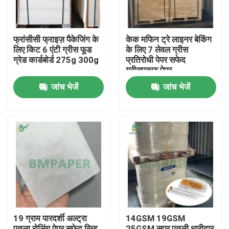
फ्रांसीसी फ्राइज़ पैकेजिंग के
केक मफिन ट्रे लाइनर बेकिंग
लिए किट 6 एंटी ग्रीस फूड
के लिए 7 लेवल ग्रीस
ग्रेड कार्डबोर्ड 275g 300g
प्रतिरोधी पेपर सफेद
ग्रीसप्रूफ पेपर
जांच भेजें
जांच भेजें
होम
उत्पाद
19 ग्राम पारदर्शी अल्ट्रा
14GSM 19GSM
हमारे बारे में
पतला रोलिंग पेपर सफेद रिब्ड
25GSM सुपर पतली धारीदार