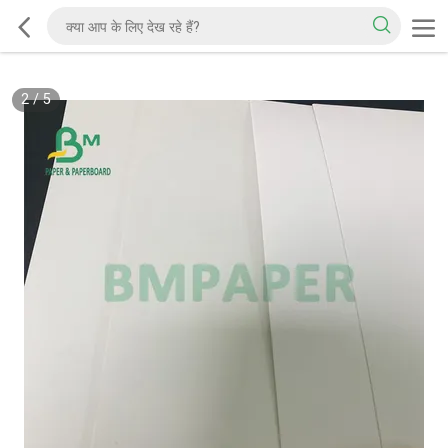
2
/
5