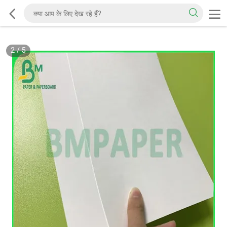
2
/
5