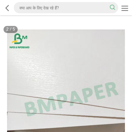
2
/
5