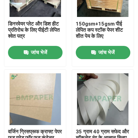
डिनरवेयर प्लेट और डिश हीट
150gsm+15gsm पीई
प्रतिरोध के लिए पीईटी लेपित
लेपित कप स्टॉक पेपर शीट
श्वेत पत्र
शीत पेय के लिए
जांच भेजें
जांच भेजें
होम
उत्पाद
वर्जिन ग्रिसप्रूफ क्राफ्ट पेपर
35 ग्राम 40 ग्राम सफेद और
हमारे बारे में
फूड ग्रेड फॉर फूड कंटेनर,
चॉकलेट रंग के आसान स्लिप