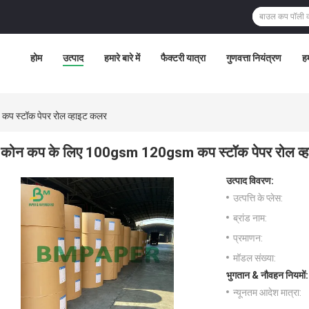
होम
उत्पाद
हमारे बारे में
फैक्टरी यात्रा
गुणवत्ता नियंत्रण
हम
 स्टॉक पेपर रोल व्हाइट कलर
कोन कप के लिए 100gsm 120gsm कप स्टॉक पेपर रोल व्
उत्पाद विवरण:
उत्पत्ति के प्लेस:
ब्रांड नाम:
प्रमाणन:
मॉडल संख्या:
भुगतान & नौवहन नियमों:
न्यूनतम आदेश मात्रा: