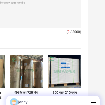
(
0
/ 3000)
m
पीने के कप 720 मिमी
200 ग्राम 210 ग्राम
PE
880 मिमी के लिए 100%
फूड ग्रेड कप स्टॉक पेपर
jenny
g
लकड़ी का गूदा 210 ग्राम
बोर्ड, अनकोटेड बेस पेपर