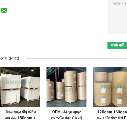
अन्य उत्पादों
सिंगल साइड पीई कोटेड
OEM ओडीएम व्हाइट
120gsm 160gs
कप पेपर 180gsm +
कप स्टॉक पेपर बोर्ड पीई
कप स्टॉक पेपर बोर्ड 
15gsm अच्छे
पेपर कप पेपर बाउल के
कोटेड वन साइड 10