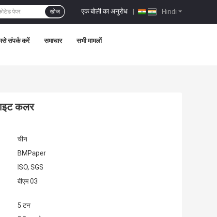
एक बोली का अनुरोध
|
Hindi
खोज
से संपर्क करें
समाचार
सभी मामलों
हाइट कलर
चीन
BMPaper
ISO, SGS
बीएम 03
5 टन