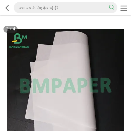
2
/
4