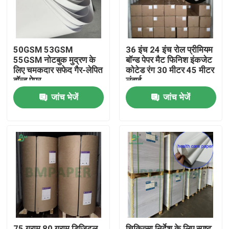
50GSM 53GSM
36 इंच 24 इंच रोल प्रीमियम
55GSM नोटबुक मुद्रण के
बॉन्ड पेपर मैट फिनिश इंकजेट
लिए चमकदार सफेद गैर-लेपित
कोटेड रंग 30 मीटर 45 मीटर
बॉन्ड पेपर
लंबाई
जांच भेजें
जांच भेजें
होम
उत्पाद
हमारे बारे में
75 ग्राम 80 ग्राम डिजिटल
चिकित्सा निर्देश के लिए स्पष्ट