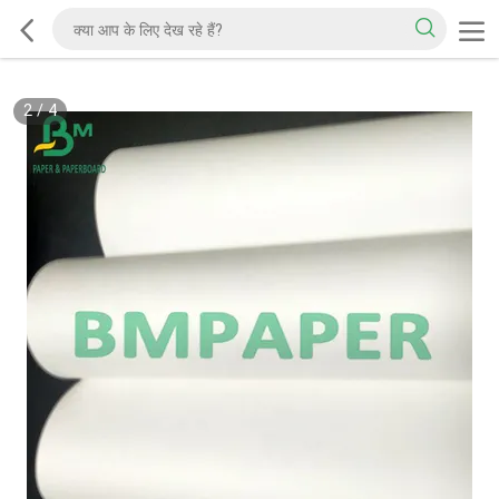
2
/
4