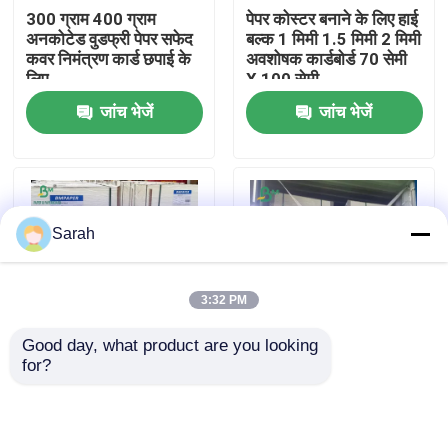
300 ग्राम 400 ग्राम
पेपर कोस्टर बनाने के लिए हाई
अनकोटेड वुडफ्री पेपर सफेद
बल्क 1 मिमी 1.5 मिमी 2 मिमी
फैक्टरी यात्रा
कवर निमंत्रण कार्ड छपाई के
अवशोषक कार्डबोर्ड 70 सेमी
लिए
X 100 सेमी
जांच भेजें
जांच भेजें
गुणवत्ता नियंत्रण
हमसे संपर्क करें
Sarah
समाचार
3:32 PM
सभी मामलों
Good day, what product are you looking 
for?
60pt 80pt बार होटल
20PT 40PT 60PT बीयर
सीएडी प्लॉटर पेपर
कोस्टर बनाने के लिए दोनों
मैट बोर्ड पेय के लिए गैर-लेपित
पक्षों से गैर-लेपित अवशोषक
सफेद अवशोषक कागज बोर्ड
पल्पबोर्ड
कार्बन रहित एनसीआर कागज