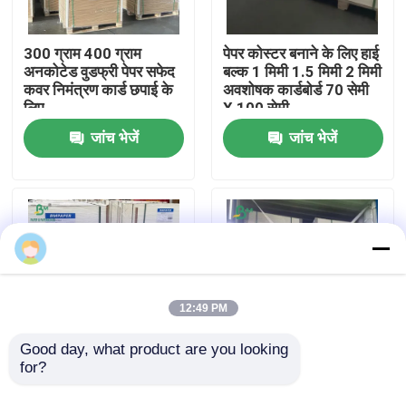
फैक्टरी यात्रा
300 ग्राम 400 ग्राम
पेपर कोस्टर बनाने के लिए हाई
अनकोटेड वुडफ्री पेपर सफेद
बल्क 1 मिमी 1.5 मिमी 2 मिमी
कवर निमंत्रण कार्ड छपाई के
अवशोषक कार्डबोर्ड 70 सेमी
लिए
X 100 सेमी
गुणवत्ता नियंत्रण
जांच भेजें
जांच भेजें
हमसे संपर्क करें
समाचार
सभी मामलों
12:49 PM
सीएडी प्लॉटर पेपर
Good day, what product are you looking 
for?
60pt 80pt बार होटल
20PT 40PT 60PT बीयर
कोस्टर बनाने के लिए दोनों
मैट बोर्ड पेय के लिए गैर-लेपित
कार्बन रहित एनसीआर कागज