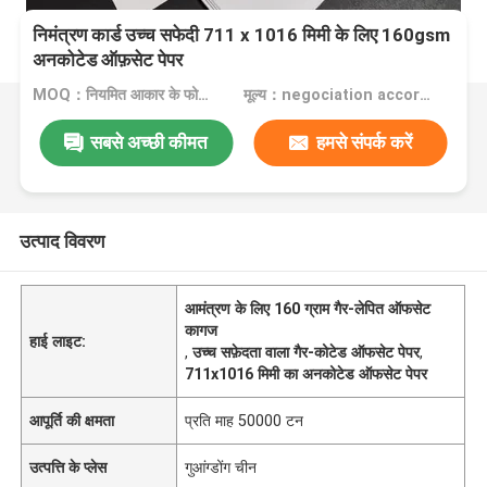
निमंत्रण कार्ड उच्च सफेदी 711 x 1016 मिमी के लिए 160gsm
अनकोटेड ऑफ़सेट पेपर
MOQ：नियमित आकार के फोल्डिंग बॉक्स बोर्ड के लिए 1 टन, विशेष आकार के लिए 10 टन
मूल्य：negociation according to size, quantity and gsm
सबसे अच्छी कीमत
हमसे संपर्क करें
उत्पाद विवरण
आमंत्रण के लिए 160 ग्राम गैर-लेपित ऑफसेट
कागज
हाई लाइट:
,
उच्च सफ़ेदता वाला गैर-कोटेड ऑफसेट पेपर
,
711x1016 मिमी का अनकोटेड ऑफसेट पेपर
आपूर्ति की क्षमता
प्रति माह 50000 टन
उत्पत्ति के प्लेस
गुआंग्डोंग चीन