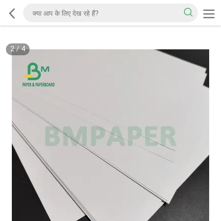
2
/
4