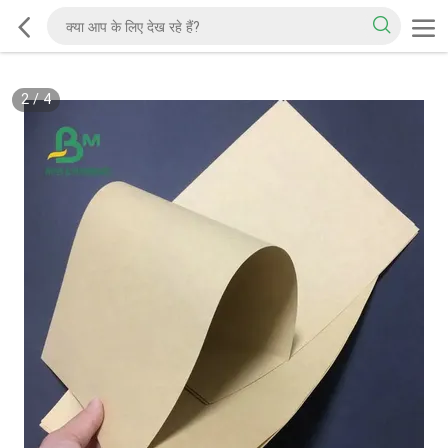
2
/
4