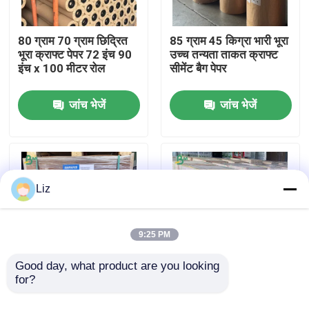
फैक्टरी यात्रा
80 ग्राम 70 ग्राम छिद्रित
85 ग्राम 45 किग्रा भारी भूरा
भूरा क्राफ्ट पेपर 72 इंच 90
उच्च तन्यता ताकत क्राफ्ट
इंच x 100 मीटर रोल
सीमेंट बैग पेपर
गुणवत्ता नियंत्रण
जांच भेजें
जांच भेजें
हमसे संपर्क करें
समाचार
Liz
सभी मामलों
9:25 PM
सीएडी प्लॉटर पेपर
Good day, what product are you looking 
for?
इंडस्ट्रियल इंटरलेविंग, रैपिंग
अनकोटेड नेचुरल ब्राउन
और लैमिनेशन के लिए गैर
एमजी बटर पेपर क्राफ्ट 40
कार्बन रहित एनसीआर कागज