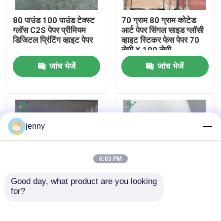
80 पाउंड 100 पाउंड टेक्स्ट
70 ग्राम 80 ग्राम कोटेड
फैक्टरी यात्रा
ग्लॉस C2S पेपर प्रीमियम
आर्ट पेपर सिंगल साइड ग्लॉसी
डिजिटल प्रिंटिंग व्हाइट पेपर
व्हाइट स्टिकर फेस पेपर 70
सेमी X 100 सेमी
गुणवत्ता नियंत्रण
जांच भेजें
जांच भेजें
हमसे संपर्क करें
समाचार
jenny
सभी मामलों
6:03 PM
Good day, what product are you looking 
सीएडी प्लॉटर पेपर
for?
1mm 2mm सफेद रंग कठोर
सिगरेट पैकेजिंग के लिए एकल
एसबीएस बोर्ड उपहार पैकेज के
पक्षीय लेपित कागज सफेद
लिए कार्टन 70 x 100 सेमी
चिकनी सतह
कार्बन रहित एनसीआर कागज