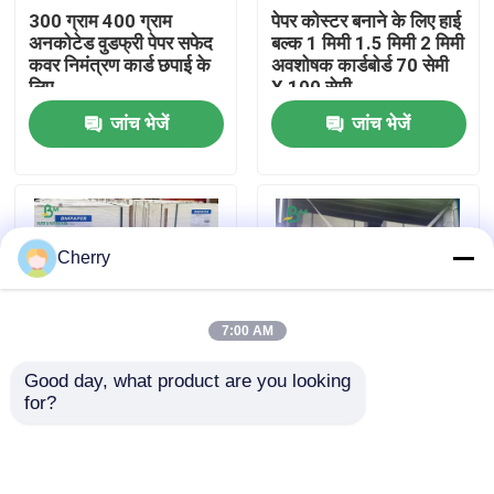
300 ग्राम 400 ग्राम
पेपर कोस्टर बनाने के लिए हाई
अनकोटेड वुडफ्री पेपर सफेद
बल्क 1 मिमी 1.5 मिमी 2 मिमी
फैक्टरी यात्रा
कवर निमंत्रण कार्ड छपाई के
अवशोषक कार्डबोर्ड 70 सेमी
लिए
X 100 सेमी
जांच भेजें
जांच भेजें
गुणवत्ता नियंत्रण
हमसे संपर्क करें
Cherry
समाचार
7:00 AM
सभी मामलों
Good day, what product are you looking 
for?
60pt 80pt बार होटल
20PT 40PT 60PT बीयर
सीएडी प्लॉटर पेपर
कोस्टर बनाने के लिए दोनों
मैट बोर्ड पेय के लिए गैर-लेपित
पक्षों से गैर-लेपित अवशोषक
सफेद अवशोषक कागज बोर्ड
पल्पबोर्ड
कार्बन रहित एनसीआर कागज