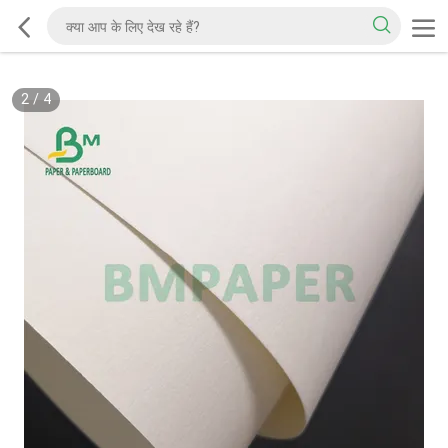
2
/
4