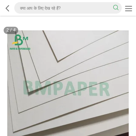
2
/
4