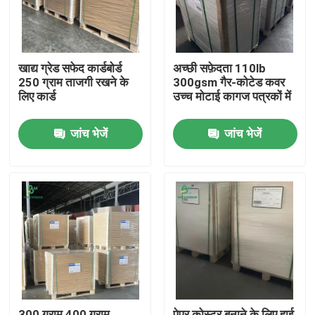
खाद्य ग्रेड सफेद कार्डबोर्ड
अच्छी सफ़ेदता 110lb
250 ग्राम ताजगी रखने के
300gsm गैर-कोटेड कवर
लिए कार्ड
उच्च मोटाई कागज पत्रकों में
जांच भेजें
जांच भेजें
होम
उत्पाद
हमारे बारे में
300 ग्राम 400 ग्राम
पेपर कोस्टर बनाने के लिए हाई