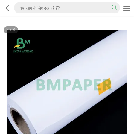
2
/
4