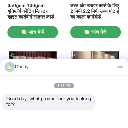
350gsm 400gsm
उच्च अंत उपहार बक्से के लिए
यूनिफ़ॉर्म कोटिंग ब्लिस्टर
2 मिमी 2.2 मिमी उच्च मोटाई
फैक्टरी यात्रा
व्हाइट कार्डबोर्ड लाइनर कार्ड
का काला कार्डबोर्ड
जांच भेजें
जांच भेजें
गुणवत्ता नियंत्रण
हमसे संपर्क करें
Cherry
समाचार
5:55 PM
सभी मामलों
Good day, what product are you looking 
for?
20 पाउंड 2 इंच 3 इंच कोर
अनाज की बोरी पैकेजिंग के
सीएडी प्लॉटर पेपर
आकार सीएडी प्लॉटर पेपर रोल
लिए एफडीए 60-90 ग्राम
610 मिमी * 46m
ब्राउन क्राफ्ट पेपर रोल
कार्बन रहित एनसीआर कागज