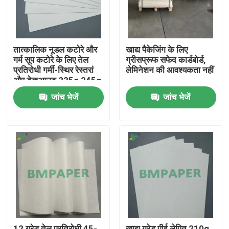
तात्कालिक नूडल कटोरे और
खाद्य पैकेजिंग के लिए
गर्म सूप कटोरे के लिए तेल
ग्रीसप्रूफ सफेद कार्डबोर्ड,
प्रतिरोधी गर्मी-स्थिर रेस्तरां
लेमिनेशन की आवश्यकता नहीं
और टेकआउट 235g 245g
सूप कंटेनर कार्डबोर्ड
जांच भेजें
जांच भेजें
होम
उत्पाद
हमारे बारे में
12 ग्रेड तेल प्रतिरोधी 45-
खाद्य ग्रेड पीई लेपित 210g