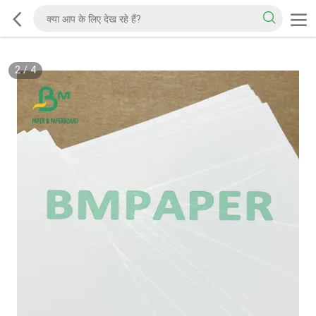
2
/
4