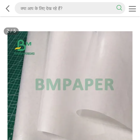
2
/
5