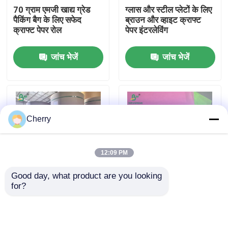
70 ग्राम एमजी खाद्य ग्रेड
ग्लास और स्टील प्लेटों के लिए
पैकिंग बैग के लिए सफेद
ब्राउन और व्हाइट क्राफ्ट
फैक्टरी यात्रा
क्राफ्ट पेपर रोल
पेपर इंटरलेविंग
जांच भेजें
जांच भेजें
गुणवत्ता नियंत्रण
हमसे संपर्क करें
Cherry
समाचार
12:09 PM
सभी मामलों
Good day, what product are you looking 
for?
एंटी स्क्रैच 30g धातु और
कस्टम कपकेक रैपर के लिए
सीएडी प्लॉटर पेपर
स्टेनलेस स्टील शीट
चौड़ी चौड़ाई जंबो रोल
इंटरलेविंग रैपिंग पेपर
सिलिकॉन कोटेड एक तरफ
हीट रेसिस्टेंट 35gsm
कार्बन रहित एनसीआर कागज