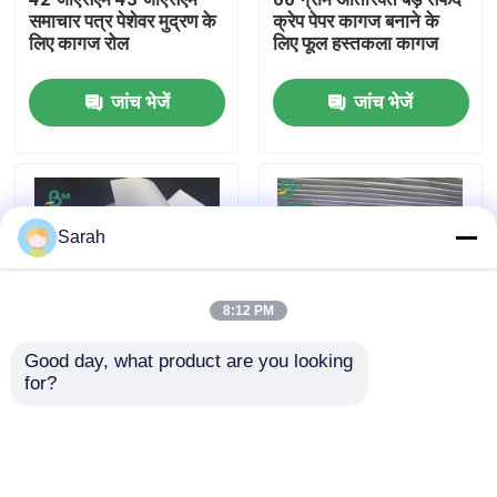
समाचार पत्र पेशेवर मुद्रण के
क्रेप पेपर कागज बनाने के
लिए कागज रोल
लिए फूल हस्तकला कागज
फैक्टरी यात्रा
जांच भेजें
जांच भेजें
गुणवत्ता नियंत्रण
हमसे संपर्क करें
Sarah
समाचार
8:12 PM
सभी मामलों
Good day, what product are you looking 
for?
जर्नल प्रिंटिंग के लिए न्यूजपेपर
45gsm 48.8gsm वर्जिन
प्रिंटिंग पेपर अनकोटेड पैपल
वुड पल्प न्यूजप्रिंट पेपर चौड़ाई
सीएडी प्लॉटर पेपर
शीट
680mm 781mm रैपिंग
पेपर
कार्बन रहित एनसीआर कागज
जांच भेजें
जांच भेजें