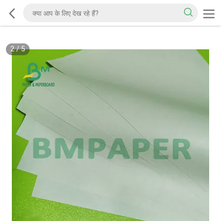
2
/
5