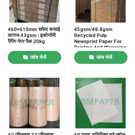
460×610mm सफेद कसाई
45gsm/48.8gsm
कागज 43gsm | इकोनॉमी
Recycled Pulp
रैपिंग पेपर पैक 20kg
Newsprint Paper For
Printing And Wrapping
In Roll
जांच भेजें
जांच भेजें
होम
उत्पाद
हमारे बारे में
42 जीएसएम 43 जीएसएम
60 ग्राम अतिरिक्त बड़े सफेद