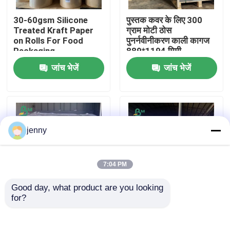
30-60gsm Silicone
पुस्तक कवर के लिए 300
फैक्टरी यात्रा
Treated Kraft Paper
ग्राम मोटी ठोस
on Rolls For Food
पुनर्नवीनीकरण काली कागज
Packaging
889*1194 मिमी
गुणवत्ता नियंत्रण
जांच भेजें
जांच भेजें
हमसे संपर्क करें
समाचार
jenny
सभी मामलों
7:04 PM
Good day, what product are you looking 
सीएडी प्लॉटर पेपर
for?
आउटडोर विज्ञापन के लिए
350 ग्राम केक बॉक्स के लिए
100um पर्यावरण के अनुकूल
मिट्टी लेपित डुप्लेक्स पेपरबोर्ड
पीईटी सिंथेटिक पेपर शीट
कठोरता 70 x 100 सेमी
कार्बन रहित एनसीआर कागज