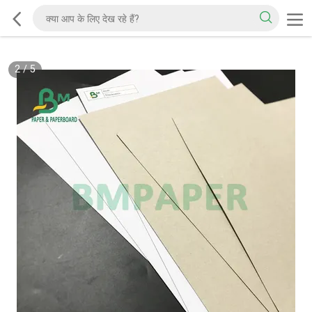
2
/
5