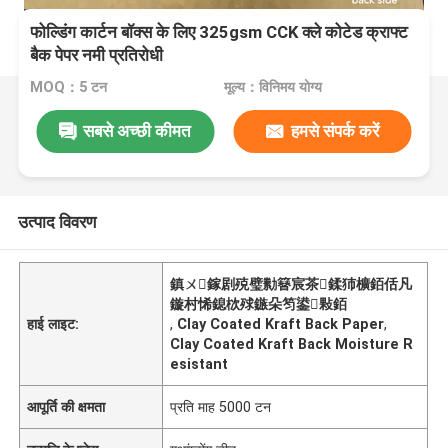
फोल्डिंग कार्टन बॉक्स के लिए 325gsm CCK क्ले कोटेड क्राफ्ट
बैक पेपर नमी प्रतिरोधी
MOQ：5 टन
मूल्य：विनिमय योग्य
सबसे अच्छी कीमत
हमसे संपर्क करें
उत्पाद विवरण
鎮ㄨ鎵剧殑璧勬簮宸茶鍒犻櫎銆佸凡
鏇村悕鎴栨殏鏃朵笉鍙敤銆
हाई लाइट:
,
Clay Coated Kraft Back Paper
,
Clay Coated Kraft Back Moisture R
esistant
आपूर्ति की क्षमता
प्रति माह 5000 टन