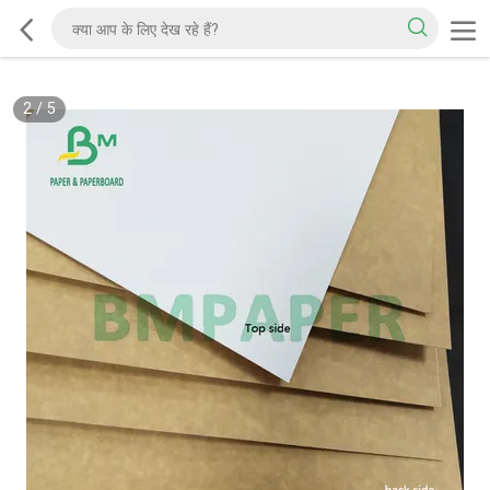
2
/
5