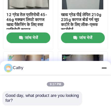
फैक्टरी यात्रा
12 ग्रेड तेल प्रतिरोधी 45-
खाद्य ग्रेड पीई लेपित 210g
46g मक्खन लिपटे कागज
235g कागज बोर्ड गर्म सूप
खाद्य पैकेजिंग के लिए वसा
कटोरे के लिए लीक-प्रूफ
प्रतिरोधी कागज
कार्डबोर्ड
गुणवत्ता नियंत्रण
जांच भेजें
जांच भेजें
हमसे संपर्क करें
समाचार
Cathy
सभी मामलों
9:17 PM
सीएडी प्लॉटर पेपर
Good day, what product are you looking 
for?
210gsm+18gsm पीई
210 ग्राम पीई कोटिंग
लेपित गैर लीक नूडल बाउल
कार्डबोर्ड, गर्म खाद्य पदार्थों की
कार्बन रहित एनसीआर कागज