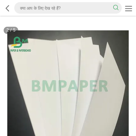
2
/
5