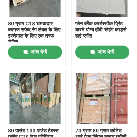
80 ग्राम C1S चमकदार
प्लेन ब्लैंक कार्डस्टॉक प्रिंट
कागज सफेद रंग लेबल के लिए
करने योग्य हॉबी प्लेइंग कार्ड्स
इस्तेमाल के लिए एक तरफ
हाई ग्लॉस
लेपित
जांच भेजें
जांच भेजें
होम
उत्पाद
80 पाउंड 100 पाउंड टेक्स्ट
70 ग्राम 80 ग्राम कोटेड
हमारे बारे में
ग्लॉस C2S पेपर प्रीमियम
आर्ट पेपर सिंगल साइड ग्लॉसी