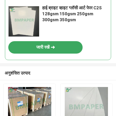
हाई ब्राइट व्हाइट ग्लॉसी आर्ट पेपर C2S
128gsm 150gsm 250gsm
300gsm 350gsm
जारी रखें
अनुशंसित उत्पाद