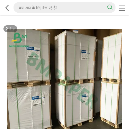
2
/
5