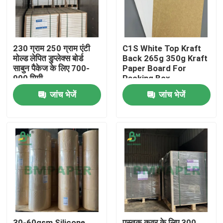
230 ग्राम 250 ग्राम एंटी
C1S White Top Kraft
मोल्ड लेपित डुप्लेक्स बोर्ड
Back 265g 350g Kraft
साबुन पैकेज के लिए 700-
Paper Board For
900 मिमी
Packing Box
जांच भेजें
जांच भेजें
होम
उत्पाद
हमारे बारे में
30-60gsm Silicone
पुस्तक कवर के लिए 300