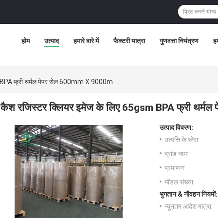
होम
उत्पाद
हमारे बारे में
फैक्टरी यात्रा
गुणवत्ता नियंत्रण
हम
m BPA फ्री थर्मल पेपर रोल 600mm X 9000m
कैश रजिस्टर क्लियर इमेज के लिए 65gsm BPA फ्री थर्
उत्पाद विवरण:
उत्पत्ति के प्लेस:
ब्रांड नाम:
प्रमाणन:
मॉडल संख्या:
भुगतान & नौवहन नियमों:
न्यूनतम आदेश मात्रा: