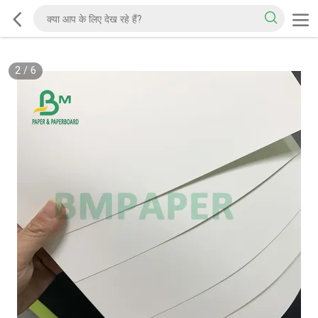
2
/
6