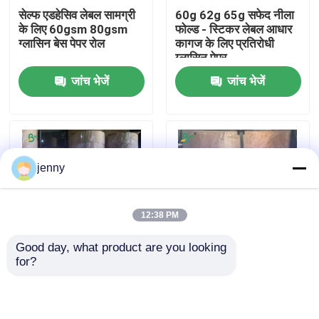
सेल्फ एडहेसिव लेबल सामग्री
60g 62g 65g सफेद नीला
के लिए 60gsm 80gsm
फोल्ड - स्टिकर लेबल आधार
फैक्टरी यात्रा
ग्लासिन बेस पेपर रोल
कागज के लिए प्रतिरोधी
ग्लासिन पेपर
जांच भेजें
जांच भेजें
गुणवत्ता नियंत्रण
हमसे संपर्क करें
jenny
समाचार
12:38 PM
सभी मामलों
Good day, what product are you looking 
for?
चिपकने वाले टेप बनाने के लिए
1000 मिमी सफेद ग्लासिन
सीएडी प्लॉटर पेपर
80 ग्राम 217 मिमी 245
पेपर रोल डबल-पक्षीय
मिमी ग्लासिन पेपर
सुपरकैलेंडर 30 जीएसएम 40
जीएसएम
कार्बन रहित एनसीआर कागज