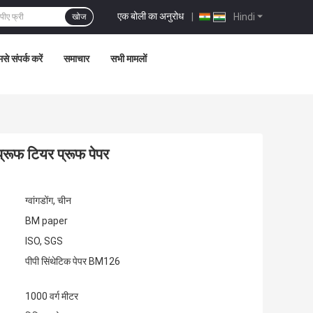
एक बोली का अनुरोध
|
Hindi
खोज
से संपर्क करें
समाचार
सभी मामलों
्रूफ टियर प्रूफ पेपर
ग्वांगडोंग, चीन
BM paper
ISO, SGS
पीपी सिंथेटिक पेपर BM126
1000 वर्ग मीटर