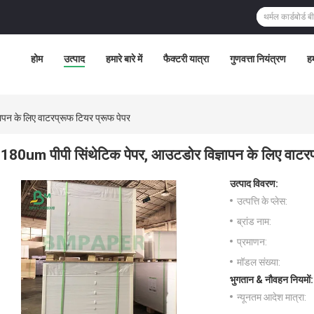
होम
उत्पाद
हमारे बारे में
फैक्टरी यात्रा
गुणवत्ता नियंत्रण
हम
पन के लिए वाटरप्रूफ टियर प्रूफ पेपर
180um पीपी सिंथेटिक पेपर, आउटडोर विज्ञापन के लिए वाटरप
उत्पाद विवरण:
उत्पत्ति के प्लेस:
ब्रांड नाम:
प्रमाणन:
मॉडल संख्या:
भुगतान & नौवहन नियमों:
न्यूनतम आदेश मात्रा: