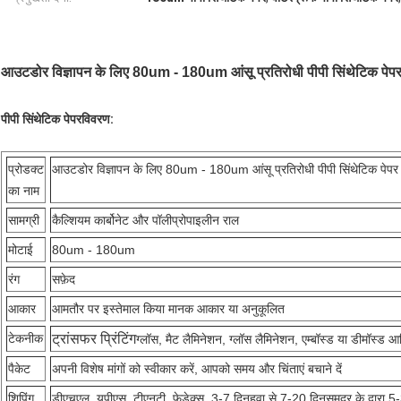
आउटडोर विज्ञापन के लिए 80um - 180um आंसू प्रतिरोधी पीपी सिंथेटिक पेप
पीपी सिंथेटिक पेपर
विवरण:
प्रोडक्ट
आउटडोर विज्ञापन के लिए 80um - 180um आंसू प्रतिरोधी पीपी सिंथेटिक पेपर
का नाम
सामग्री
कैल्शियम कार्बोनेट और पॉलीप्रोपाइलीन राल
मोटाई
80um - 180um
रंग
सफ़ेद
आकार
आमतौर पर इस्तेमाल किया मानक आकार या अनुकूलित
ट्रांसफर प्रिंटिंग
टेकनीक
ग्लॉस, मैट लैमिनेशन, ग्लॉस लैमिनेशन, एम्बॉस्ड या डीमॉस्ड 
पैकेट
अपनी विशेष मांगों को स्वीकार करें, आपको समय और चिंताएं बचाने दें
शिपिंग
डीएचएल, यूपीएस, टीएनटी, फेडेक्स, 3-7 दिन
हवा से 7-20 दिन
समुद्र के द्वारा 