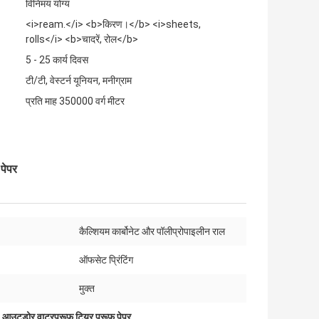
विनिमय योग्य
<i>ream.</i> <b>किरण।</b> <i>sheets,
rolls</i> <b>चादरें, रोल</b>
5 - 25 कार्य दिवस
टी/टी, वेस्टर्न यूनियन, मनीग्राम
प्रति माह 350000 वर्ग मीटर
पेपर
:
कैल्शियम कार्बोनेट और पॉलीप्रोपाइलीन राल
ऑफसेट प्रिंटिंग
मुक्त
,
आउटडोर वाटरप्रूफ टियर प्रूफ पेपर