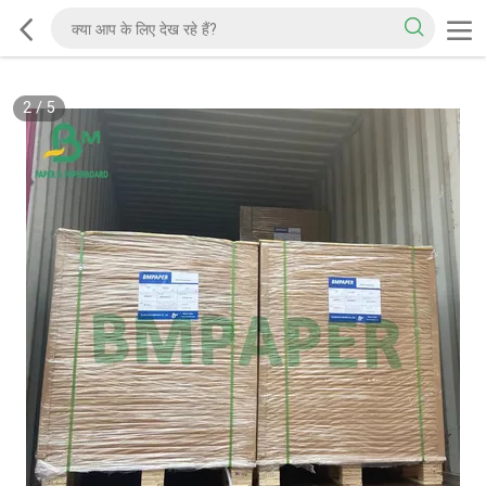
2
/
5