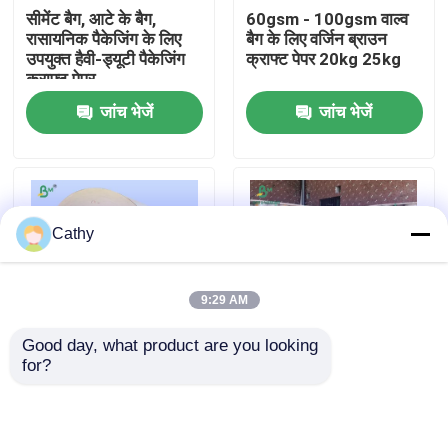
सीमेंट बैग, आटे के बैग,
60gsm - 100gsm वाल्व
रासायनिक पैकेजिंग के लिए
बैग के लिए वर्जिन ब्राउन
फैक्टरी यात्रा
उपयुक्त हैवी-ड्यूटी पैकेजिंग
क्राफ्ट पेपर 20kg 25kg
क्राफ्ट पेपर
जांच भेजें
जांच भेजें
गुणवत्ता नियंत्रण
हमसे संपर्क करें
Cathy
समाचार
9:29 AM
सभी मामलों
Good day, what product are you looking 
for?
चिकन पोल्ट्री के लिए
40gsm से 110gsm
सीएडी प्लॉटर पेपर
70gsm ब्राउन हाई वेट
ब्राउन एब्जॉर्बेंट पोल्ट्री चिक
स्ट्रेंथ चिक ब्रूडिंग पेपर
पेपर 34 इंच 36 इंच चौड़ा
कार्बन रहित एनसीआर कागज