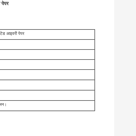
 पेपर
ोटेड आइवरी पेपर
तुलन।