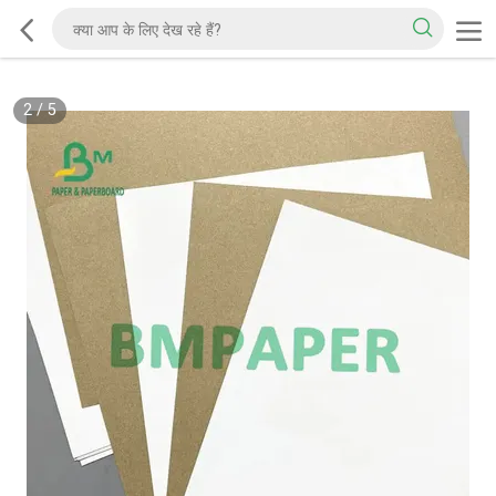
2
/
5