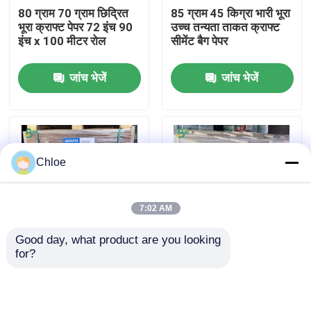
80 ग्राम 70 ग्राम छिद्रित
85 ग्राम 45 किग्रा भारी भूरा
भूरा क्राफ्ट पेपर 72 इंच 90
उच्च तन्यता ताकत क्राफ्ट
फैक्टरी यात्रा
इंच x 100 मीटर रोल
सीमेंट बैग पेपर
जांच भेजें
जांच भेजें
गुणवत्ता नियंत्रण
हमसे संपर्क करें
Chloe
समाचार
7:02 AM
सभी मामलों
Good day, what product are you looking 
for?
इंडस्ट्रियल इंटरलेविंग, रैपिंग
अनकोटेड नेचुरल ब्राउन
सीएडी प्लॉटर पेपर
और लैमिनेशन के लिए गैर
एमजी बटर पेपर क्राफ्ट 40
ब्लीच्ड स्ट्रिप्ड क्राफ्ट पेपर
जीएसएम फूड ग्रेड
कार्बन रहित एनसीआर कागज