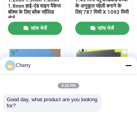
1.8mm हाई-एंड वाइन पैकेज
के अनुकूल पहेली बनाने के
बॉक्स के लिए ब्लैक सॉलिड
लिए 787 मिमी X 1092 मिमी
फैक्टरी यात्रा
बोर्ड
जांच भेजें
जांच भेजें
गुणवत्ता नियंत्रण
हमसे संपर्क करें
Cherry
समाचार
8:26 PM
सभी मामलों
Good day, what product are you looking 
for?
मजबूत पूर्ण नीले रंग की पहेली
1.5mm ब्लैक बुक बोर्ड फॉर
कार्डबोर्ड 1.45 मिमी 700 X
बुक बाइंडिंग कवर फुल ब्लैक
सीएडी प्लॉटर पेपर
1000 मिमी
एंड ब्लैक ग्रे बैक
कार्बन रहित एनसीआर कागज
जांच भेजें
जांच भेजें