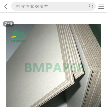
2
/
5