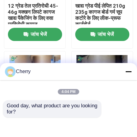
12 ग्रेड तेल प्रतिरोधी 45-
खाद्य ग्रेड पीई लेपित 210g
46g मक्खन लिपटे कागज
235g कागज बोर्ड गर्म सूप
फैक्टरी यात्रा
खाद्य पैकेजिंग के लिए वसा
कटोरे के लिए लीक-प्रूफ
प्रतिरोधी कागज
कार्डबोर्ड
जांच भेजें
जांच भेजें
गुणवत्ता नियंत्रण
हमसे संपर्क करें
Cherry
समाचार
4:04 PM
सभी मामलों
Good day, what product are you looking 
for?
210gsm+18gsm पीई
210 ग्राम पीई कोटिंग
सीएडी प्लॉटर पेपर
लेपित गैर लीक नूडल बाउल
कार्डबोर्ड, गर्म खाद्य पदार्थों की
बेस पेपर रोल
पैकिंग करने वाले चिकने सूप
कंटेनरों के लिए उपयुक्त
कार्बन रहित एनसीआर कागज