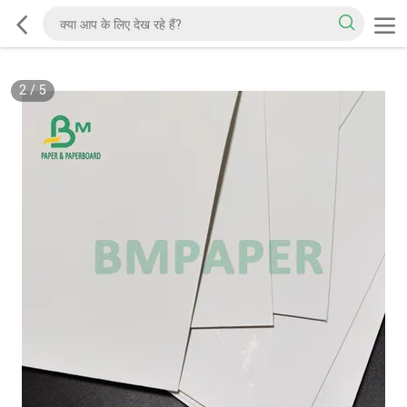
2
/
5