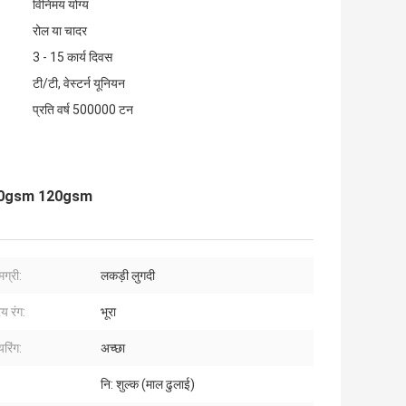
विनिमय योग्य
रोल या चादर
3 - 15 कार्य दिवस
टी/टी, वेस्टर्न यूनियन
प्रति वर्ष 500000 टन
sm 100gsm 120gsm
मग्री:
लकड़ी लुगदी
य रंग:
भूरा
रिंग:
अच्छा
नि: शुल्क (माल ढुलाई)