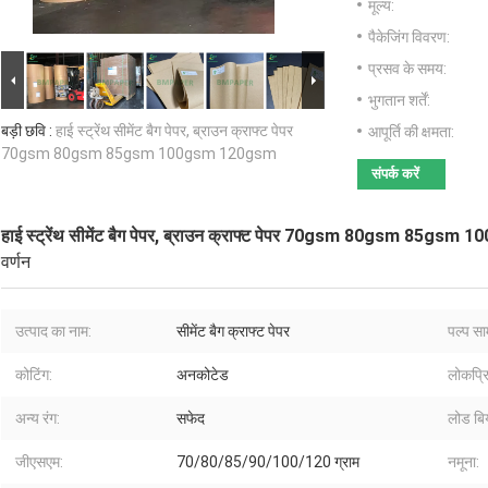
मूल्य:
पैकेजिंग विवरण:
प्रसव के समय:
भुगतान शर्तें:
बड़ी छवि :
हाई स्ट्रेंथ सीमेंट बैग पेपर, ब्राउन क्राफ्ट पेपर
आपूर्ति की क्षमता:
70gsm 80gsm 85gsm 100gsm 120gsm
संपर्क करें
हाई स्ट्रेंथ सीमेंट बैग पेपर, ब्राउन क्राफ्ट पेपर 70gsm 80gsm 85g
वर्णन
उत्पाद का नाम:
सीमेंट बैग क्राफ्ट पेपर
पल्प सा
कोटिंग:
अनकोटेड
लोकप्रि
अन्य रंग:
सफेद
लोड बिय
जीएसएम:
70/80/85/90/100/120 ग्राम
नमूना: