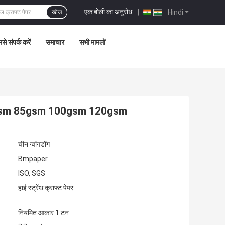
एक बोली का अनुरोध
|
Hindi
खोज
से संपर्क करें
समाचार
सभी मामलों
0gsm 80gsm 85gsm 100gsm 120gsm
चीन ग्वांगडोंग
Bmpaper
ISO, SGS
हाई स्ट्रेंथ क्राफ्ट पेपर
नियमित आकार 1 टन