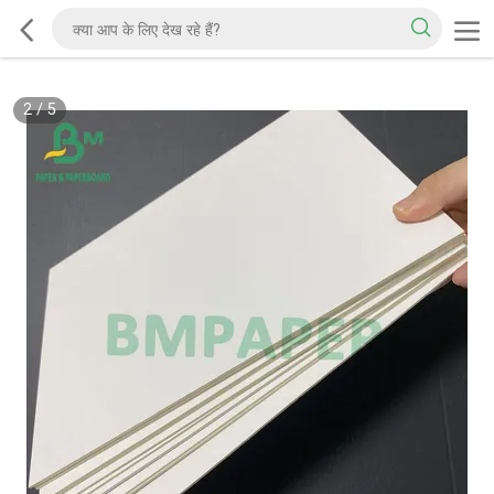
2
/
5