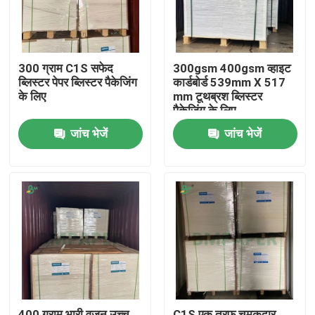
300 ग्राम C1S सफेद
300gsm 400gsm व्हाइट
ब्लिस्टर पेपर ब्लिस्टर पैकेजिंग
कार्डबोर्ड 539mm X 517
के लिए
mm टूथब्रश ब्लिस्टर
पैकेजिंग के लिए
जांच भेजें
जांच भेजें
होम
उत्पाद
हमारे बारे में
400 ग्राम भारी वजन उच्च
C1S एक तरफ चमकदार