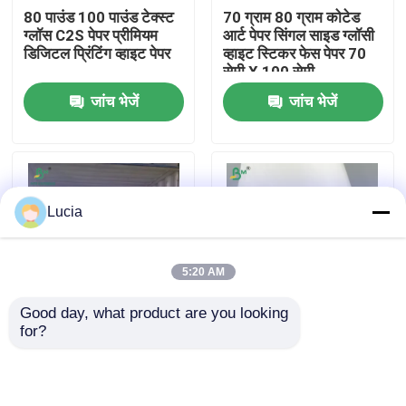
80 पाउंड 100 पाउंड टेक्स्ट
70 ग्राम 80 ग्राम कोटेड
ग्लॉस C2S पेपर प्रीमियम
आर्ट पेपर सिंगल साइड ग्लॉसी
फैक्टरी यात्रा
डिजिटल प्रिंटिंग व्हाइट पेपर
व्हाइट स्टिकर फेस पेपर 70
सेमी X 100 सेमी
जांच भेजें
जांच भेजें
गुणवत्ता नियंत्रण
हमसे संपर्क करें
Lucia
समाचार
5:20 AM
सभी मामलों
Good day, what product are you looking 
for?
1mm 2mm सफेद रंग कठोर
सिगरेट पैकेजिंग के लिए एकल
सीएडी प्लॉटर पेपर
एसबीएस बोर्ड उपहार पैकेज के
पक्षीय लेपित कागज सफेद
लिए कार्टन 70 x 100 सेमी
चिकनी सतह
कार्बन रहित एनसीआर कागज