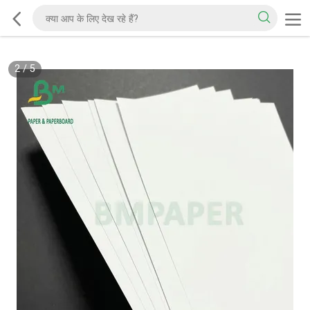
2
/
5