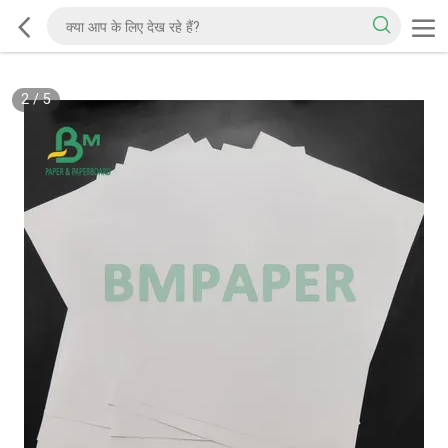
2
/
5