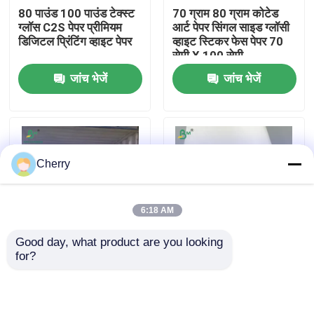
80 पाउंड 100 पाउंड टेक्स्ट
70 ग्राम 80 ग्राम कोटेड
ग्लॉस C2S पेपर प्रीमियम
आर्ट पेपर सिंगल साइड ग्लॉसी
फैक्टरी यात्रा
डिजिटल प्रिंटिंग व्हाइट पेपर
व्हाइट स्टिकर फेस पेपर 70
सेमी X 100 सेमी
जांच भेजें
जांच भेजें
गुणवत्ता नियंत्रण
हमसे संपर्क करें
Cherry
समाचार
6:18 AM
सभी मामलों
Good day, what product are you looking 
for?
1mm 2mm सफेद रंग कठोर
सिगरेट पैकेजिंग के लिए एकल
सीएडी प्लॉटर पेपर
एसबीएस बोर्ड उपहार पैकेज के
पक्षीय लेपित कागज सफेद
लिए कार्टन 70 x 100 सेमी
चिकनी सतह
कार्बन रहित एनसीआर कागज