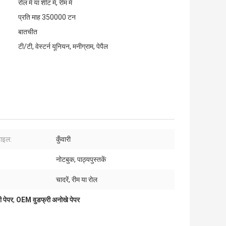
रोल में या शीट में, रीम में
प्रति माह 350000 टन
बातचीत
टी/टी, वेस्टर्न यूनियन, मनीग्राम, पेपैल
टाइल:
कुँवारी
नोटबुक, पाठ्यपुस्तकें
चादरें, रीम या रोल
 पेपर
,
OEM वुडफ्री अनोखे पेपर