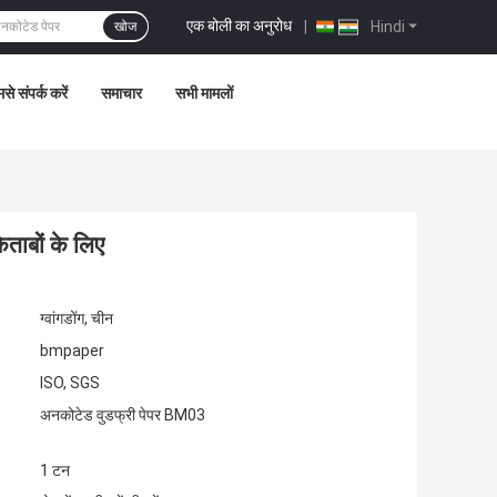
एक बोली का अनुरोध
|
Hindi
खोज
से संपर्क करें
समाचार
सभी मामलों
ताबों के लिए
ग्वांगडोंग, चीन
bmpaper
ISO, SGS
अनकोटेड वुडफ्री पेपर BM03
1 टन